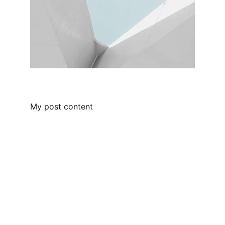
My post content
Peilių dirbtuvės
 Dzūkijoje, gamtoje, 
sutartu laiku, savomis rankomis ir mintimis.