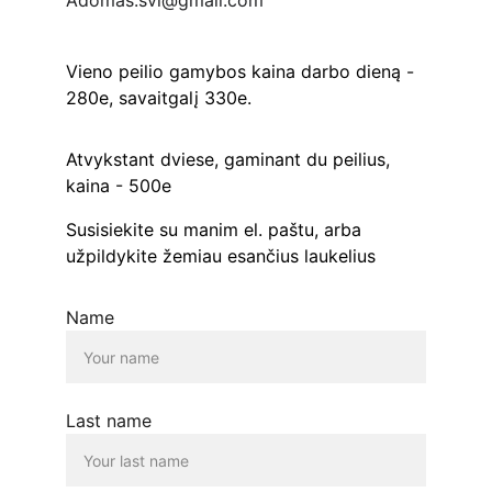
Adomas.svl@gmail.com
Vieno peilio gamybos kaina darbo dieną - 
280e, savaitgalį 330e.
Atvykstant dviese, gaminant du peilius, 
kaina - 500e
Susisiekite su manim el. paštu, arba 
užpildykite žemiau esančius laukelius
Name
Last name