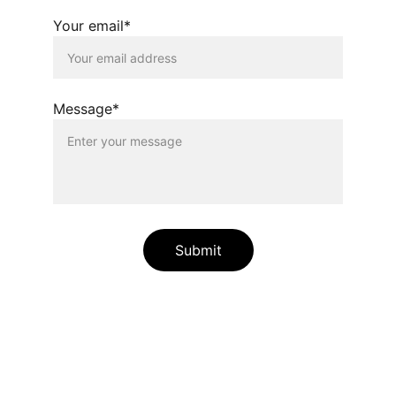
Your email*
Message*
Submit
Peilių dirbtuvės
 Dzūkijoje, gamtoje, 
sutartu laiku, savomis rankomis ir mintimis.