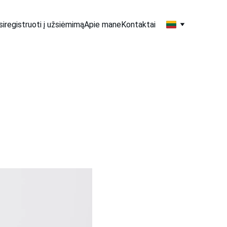
siregistruoti į užsiėmimą
Apie mane
Kontaktai