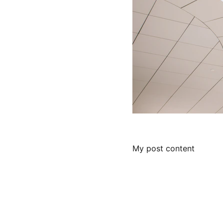
My post content
Peilių dirbtuvės
 Dzūkijoje, gamtoje, sutartu 