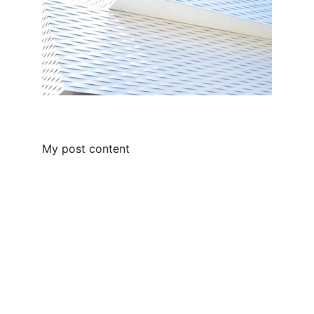
My post content
Peilių dirbtuvės
 Dzūkijoje, gamtoje, 
sutartu laiku, savomis rankomis ir mintimis.